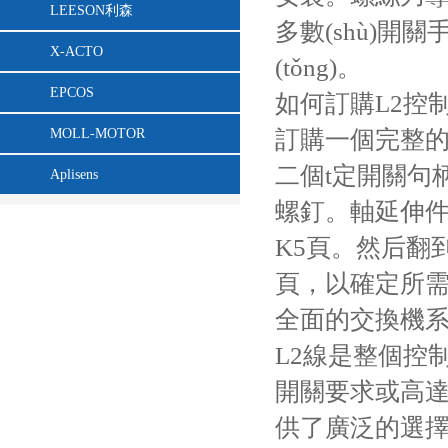
LEESON利森
多數(shù)
X-ACTO
(tǒng)。
EPCOS
如何訂購L2控
MOLL-MOTOR
訂購一個完整的
二個t定開關句
Aplisens
螺釘。軸延伸件
K5頁。然后翻
頁，以確定所
全面的交換機
L2線是整個控制和
開關要求或高達
供了廣泛的選擇和