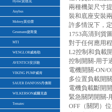
Hydac賀德克
兩種機架尺寸提
Anybus
裝和底座安裝兩
Mobrey莫伯蕾
許多情況下，定制
Gessmann捷斯曼
1753高清到貨
對于任何應用
MTI
L2控制和負載
WENGLOR威格勒
控制開關-用于
AVENTICS安沃馳
電機開關-ON/
VIKING PUMP威肯
多位置負載開關
SAUER DANFOSS丹佛斯
電機負載斷開開
WILKERSON威爾克森
緊急關閉開關-
Tematec
OFF（關閉）