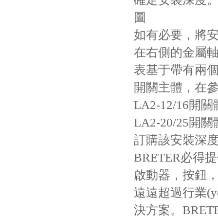
圖
如有必要，將安
在右側的金屬軸
表基于帶有兩個
開關主體，在
LA2-12/16開關
LA2-20/25開
訂購該安裝深
BRETER必
啟動器，按鈕，
遠遠超過行業(y
決方案。BRE