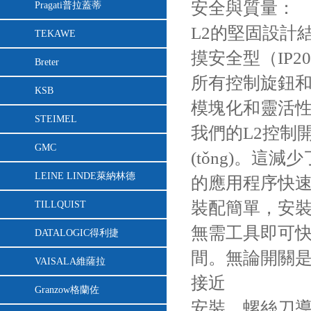
安全與質量：
Pragati普拉蓋蒂
L2的堅固設計
TEKAWE
摸安全型（IP2
Breter
所有控制旋鈕和
KSB
模塊化和靈活
STEIMEL
我們的L2控制
GMC
(tǒng)。這
LEINE LINDE萊納林德
的應用程序快
裝配簡單，安
TILLQUIST
無需工具即可快速
DATALOGIC得利捷
間。無論開關是
VAISALA維薩拉
接近
Granzow格蘭佐
安裝。螺絲刀