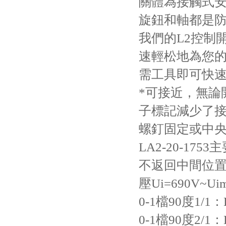
關體為接觸式安
旋鈕和軸都是防噴
我們的L2控制
速輕松地為您的
需工具即可快速
*可接近，無論
子標記減少了接
螺釘固定或中央
LA2-20-1
不返回中間位置
壓Ui=690V~
0-1檔90度1/1：LA
0-1檔90度2/1：LA