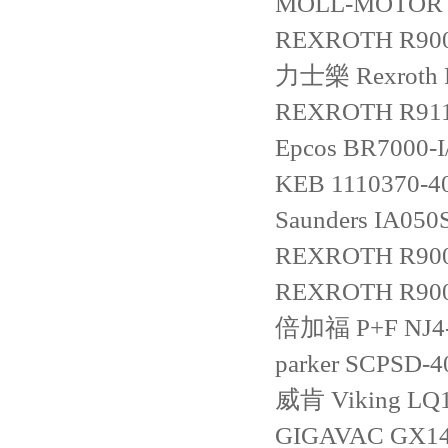
MOLL-MOTOR
REXROTH
R90
力士樂 Rexroth
REXROTH
R91
Epcos
BR7000-
KEB
1110370-4
Saunders
IA050
REXROTH
R90
REXROTH
R90
倍加福 P+F
NJ4
parker
SCPSD-40
威肯 Viking
LQ
GIGAVAC
GX1