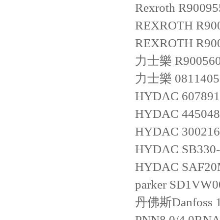
Rexroth
R90095
REXROTH
R90
REXROTH
R90
力士樂
R90056
力士樂
0811405
HYDAC
60789
HYDAC
445048
HYDAC
30021
HYDAC
SB330-
HYDAC
SAF20
parker
SD1VW0
丹佛斯Danfoss
PNN8,0/4,0R