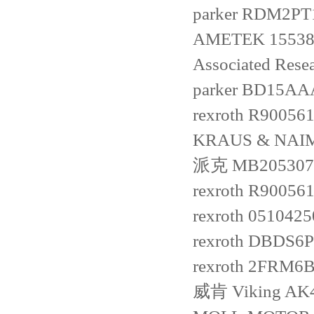
parker
RDM2PT
AMETEK
1553
Associated Rese
parker
BD15AA
rexroth
R90056
KRAUS & NAI
派克
MB205307
rexroth
R90056
rexroth
051042
rexroth
DBDS6P
rexroth
2FRM6B
威肯 Viking
AK