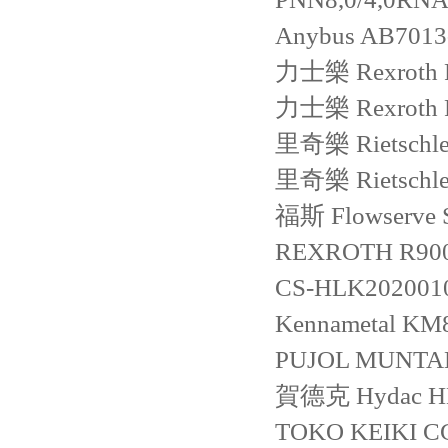
Anybus
AB7013
力士樂 Rexroth
力士樂 Rexroth
里奇樂 Rietschl
里奇樂 Rietschl
福斯 Flowserve
REXROTH
R90
CS-HLK202001
Kennametal
KM8
PUJOL MUN
賀德克 Hydac
H
TOKO KEIKI
CG