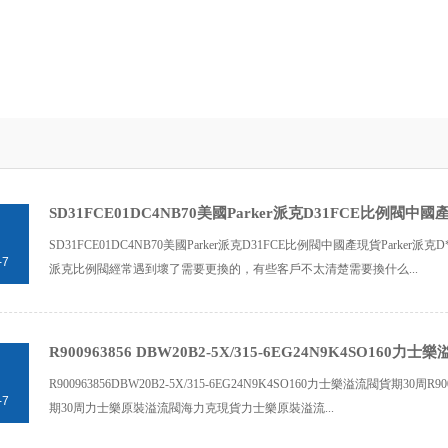
SD31FCE01DC4NB70美國Parker派克D31FCE比例閥中國
SD31FCE01DC4NB70美國Parker派克D31FCE比例閥中國產現貨Parker派克D*
-7
派克比例閥經常遇到壞了需要更換的，有些客戶不太清楚需要換什么...
R900963856 DBW20B2-5X/315-6EG24N9K4SO160力
R900963856DBW20B2-5X/315-6EG24N9K4SO160力士樂溢流閥貨期30周R90
-7
期30周力士樂原裝溢流閥海力克現貨力士樂原裝溢流...