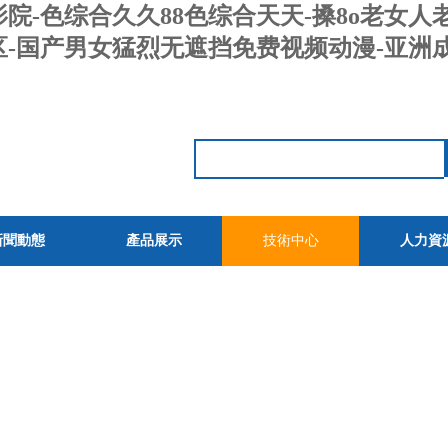
v影院-色综合久久88色综合天天-搡8o老女
美性区-国产男女猛烈无遮挡免费视频动漫-亚
新聞動態
產品展示
技術中心
人力資