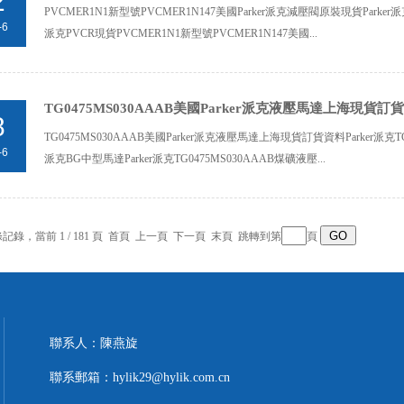
2
PVCMER1N1新型號PVCMER1N147美國Parker派克減壓閥原裝現貨Parker派克
-6
派克PVCR現貨PVCMER1N1新型號PVCMER1N147美國...
TG0475MS030AAAB美國Parker派克液壓馬達上海現貨訂
8
TG0475MS030AAAB美國Parker派克液壓馬達上海現貨訂貨資料Parker派克T
-6
派克BG中型馬達Parker派克TG0475MS030AAAB煤礦液壓...
 條記錄，當前 1 / 181 頁 首頁 上一頁
下一頁
末頁
跳轉到第
頁
聯系人：陳燕旋
聯系郵箱：hylik29@hylik.com.cn