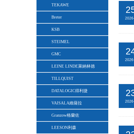
TEKAWE
2
Breter
2026
KSB
STEIMEL
2
GMC
2026
LEINE LINDE萊納林德
TILLQUIST
2
DATALOGIC得利捷
2026
VAISALA維薩拉
Granzow格蘭佐
LEESON利森