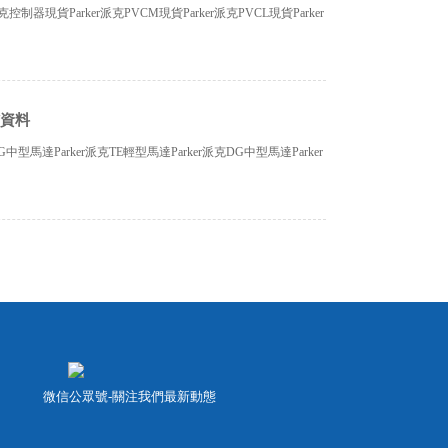
控制器現貨Parker派克PVCM現貨Parker派克PVCL現貨Parker
貨資料
G中型馬達Parker派克TE輕型馬達Parker派克DG中型馬達Parker
微信公眾號-關注我們最新動態