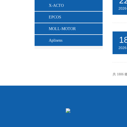
2
X-ACTO
2026
EPCOS
MOLL-MOTOR
1
Aplisens
2026
共 1806